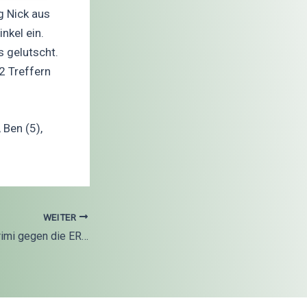
g Nick aus
nkel ein.
s gelutscht.
2 Treffern
 Ben (5),
WEITER
U17 – Rollhockeykrimi gegen die ERG Iserlohn