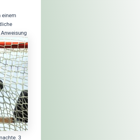
n einem
tliche
ie Anweisung
 machte. 3