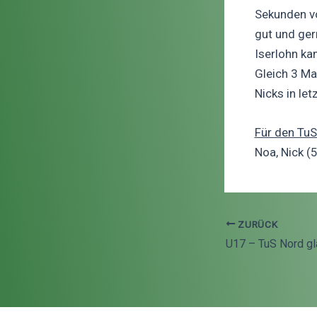
Sekunden vo
gut und ger
Iserlohn ka
Gleich 3 Ma
Nicks in le
Für den TuS
Noa, Nick (
ZURÜCK
Beitragsnavigati