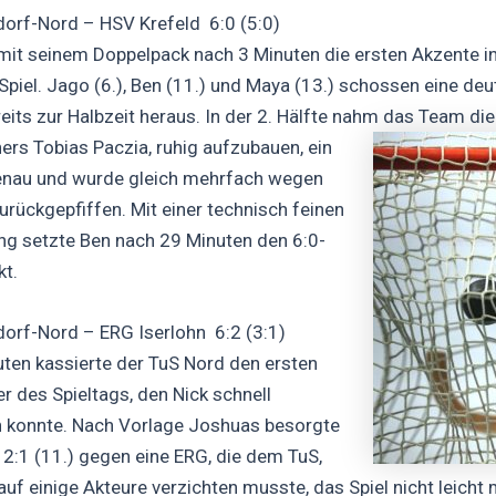
orf-Nord – HSV Krefeld 6:0 (5:0)
mit seinem Doppelpack nach 3 Minuten die ersten Akzente i
Spiel. Jago (6.), Ben (11.) und Maya (13.) schossen eine deu
eits zur Halbzeit heraus. In der 2. Hälfte nahm das Team d
ners Tobias P
aczia, ruhig aufzubauen, ein
enau und wurde gleich mehrfach wegen
zurückgepfiffen. Mit einer technisch feinen
ung setzte Ben nach 29 Minuten den 6:0-
t.
orf-Nord – ERG Iserlohn 6:2 (3:1)
ten kassierte der TuS Nord den ersten
r des Spieltags, den Nick schnell
n konnte. Nach Vorlage Joshuas besorgte
 2:1 (11.) gegen eine ERG, die dem TuS,
auf einige Akteure verzichten musste, das Spiel nicht leicht