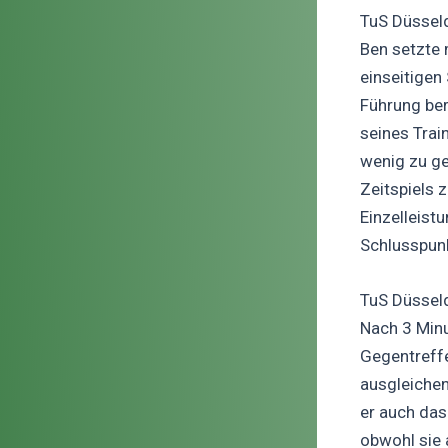
TuS Düsseld
Ben setzte 
einseitigen 
Führung ber
seines Trai
wenig zu g
Zeitspiels 
Einzelleist
Schlusspunk
TuS Düsseld
Nach 3 Minu
Gegentreffe
ausgleiche
er auch das
obwohl sie 