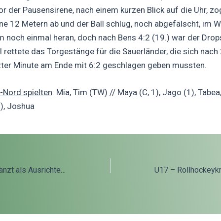
r der Pausensirene, nach einem kurzen Blick auf die Uhr, zo
ne 12 Metern ab und der Ball schlug, noch abgefälscht, im Wi
m noch einmal heran, doch nach Bens 4:2 (19.) war der Drop
l rettete das Torgestänge für die Sauerländer, die sich nach 
tzter Minute am Ende mit 6:2 geschlagen geben mussten.
-Nord spielten
: Mia, Tim (TW) // Maya (C, 1), Jago (1), Tabea,
5), Joshua
on
U17 – TuS Nord glänzt als Ausrichter eines großartigen internationalen Jugendturniers