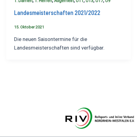
,
,
,
,
,
,
1. Damen
1. Herren
Allgemein
U11
U13
U17
U9
Landesmeisterschaften 2021/2022
15. Oktober 2021
Die neuen Saisontermine für die
Landesmeisterschaften sind verfügbar.