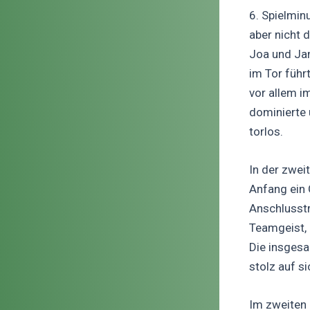
6. Spielmin
aber nicht 
Joa und Jam
im Tor führ
vor allem im
dominierte 
torlos.
In der zwei
Anfang ein 
Anschlusstr
Teamgeist, 
Die insgesa
stolz auf si
Im zweiten 