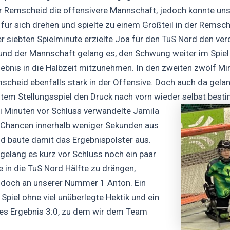
 Remscheid die offensivere Mannschaft, jedoch konnte un
e für sich drehen und spielte zu einem Großteil in der Remsc
der siebten Spielminute erzielte Joa für den TuS Nord den ver
 und der Mannschaft gelang es, den Schwung weiter im Spiel
ebnis in die Halbzeit mitzunehmen. In den zweiten zwölf Mi
cheid ebenfalls stark in der Offensive. Doch auch da gela
tem Stellungsspiel den Druck nach vorn wieder selbst bes
i Minuten vor Schluss verwandelte Jamila
 Chancen innerhalb weniger Sekunden aus
d baute damit das Ergebnispolster aus.
elang es kurz vor Schluss noch ein paar
 in die TuS Nord Hälfte zu drängen,
 doch an unserer Nummer 1 Anton. Ein
Spiel ohne viel unüberlegte Hektik und ein
es Ergebnis 3:0, zu dem wir dem Team