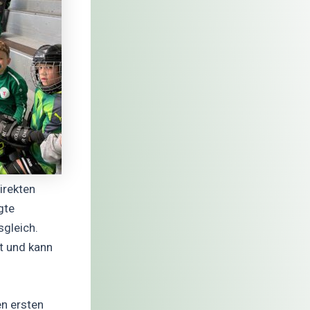
irekten
gte
sgleich.
t und kann
en ersten