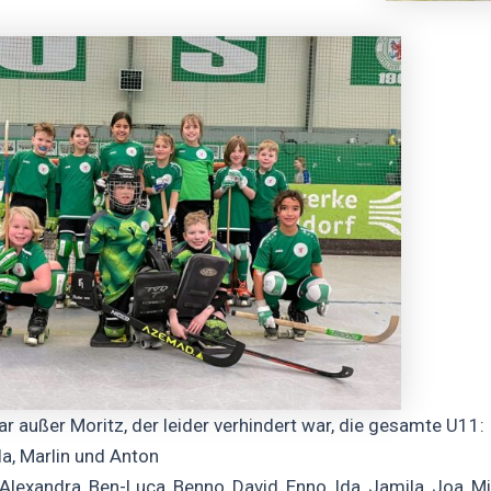
ar außer Moritz, der leider verhindert war, die gesamte U11:
la, Marlin und Anton
 Alexandra, Ben-Luca, Benno, David, Enno, Ida, Jamila, Joa, 