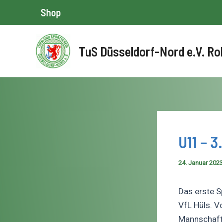
Zum
Shop
Inhalt
springen
TuS Düsseldorf-Nord e.V. Ro
U11 – 3
24. Januar 202
Das erste S
VfL Hüls.
Vo
Mannschaft 