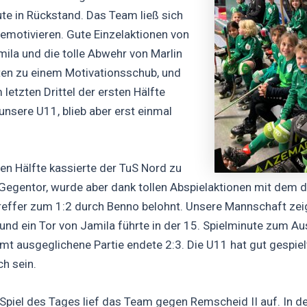
ute in Rückstand.
Das Team ließ sich
demotivieren. Gute Einzelaktionen von
ila und die tolle Abwehr von Marlin
ten zu einem Motivationsschub, und
 letzten Drittel der ersten Hälfte
unsere U11, blieb aber erst einmal
ten Hälfte kassierte der TuS Nord zu
Gegentor, wurde aber dank tollen Abspielaktionen mit dem d
effer zum 1:2 durch Benno belohnt. Unsere Mannschaft zei
und ein Tor von Jamila führte in der 15. Spielminute zum Au
mt ausgeglichene Partie endete 2:3. Die U11 hat gut gespiel
ch sein.
Spiel des Tages lief das Team gegen Remscheid II auf. In d