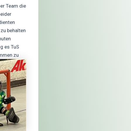
ser Team die
heider
dienten
 zu behalten
nuten
ng es TuS
timmen zu