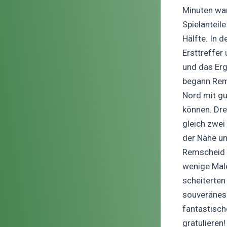
Minuten war
Spielanteil
Hälfte. In 
Ersttreffer
und das Erg
begann Rems
Nord mit gu
können.
Dre
gleich zwei
der Nähe un
Remscheid g
wenige Male
scheiterten
souveränes 
fantastisch
gratulieren!