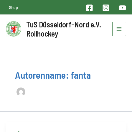
Zum
Shop
Inhalt
springen
TuS Düsseldorf-Nord e.V.
Rollhockey
Mai
Men
Autorenname: fanta