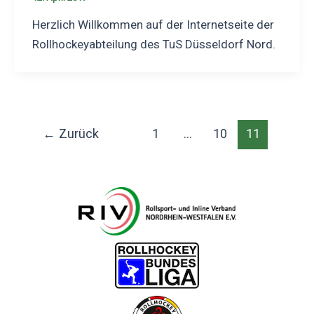
Herzlich Willkommen auf der Internetseite der
Rollhockeyabteilung des TuS Düsseldorf Nord.
Seitennummerierung
←
Zurück
1
…
10
11
der
Beiträge